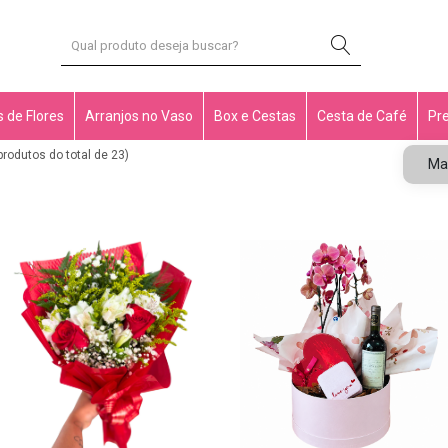
 de Flores
Arranjos no Vaso
Box e Cestas
Cesta de Café
Pr
produtos do total de 23)
Ma