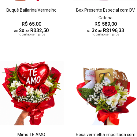
Buquê Bailarina Vermelho
Box Presente Especial com DV
Catena
R$ 65,00
R$ 589,00
2x
R$32,50
3x
R$196,33
ou
de
ou
de
no cartão sem juros
no cartão sem juros
Mimo TE AMO
Rosa vermelha importada com