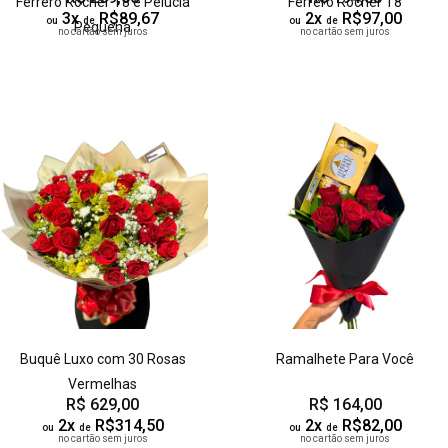
Ferrero Rocher T8 e Pelúcia
Ferrero Rocher T8
3x
R$89,67
2x
R$97,00
ou
de
ou
de
Pequena
no cartão sem juros
no cartão sem juros
Buquê Luxo com 30 Rosas
Ramalhete Para Você
Vermelhas
R$ 629,00
R$ 164,00
2x
R$314,50
2x
R$82,00
ou
de
ou
de
no cartão sem juros
no cartão sem juros