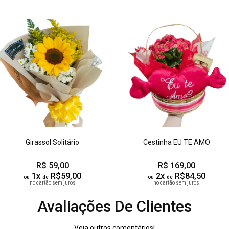
Girassol Solitário
Cestinha EU TE AMO
R$ 59,00
R$ 169,00
1x
R$59,00
2x
R$84,50
ou
de
ou
de
no cartão sem juros
no cartão sem juros
Avaliações De Clientes
Veja outros comentários!