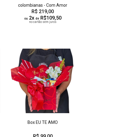
colombianas - Com Amor
R$ 219,00
2x
R$109,50
ou
de
no cartão sem juros
Box EU TE AMO
R$ 99,00