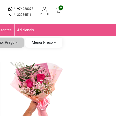
0
41974028377
PERFIL
4132066516
esentes
Adicionais
ior Preço
Menor Preço