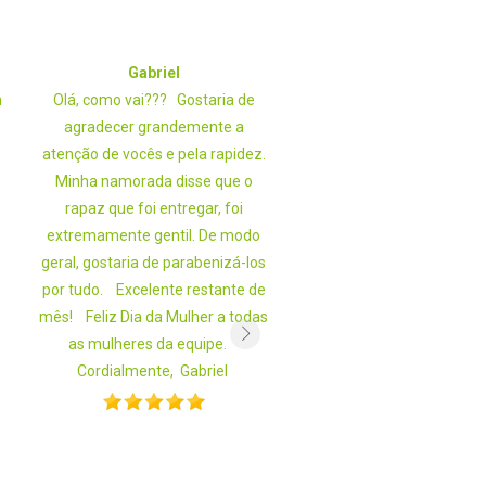
Gabriel
Otávio
m
Olá, como vai??? Gostaria de
Bom Dia! Agradeço muito
agradecer grandemente a
atenção prestada por vo
atenção de vocês e pela rapidez.
desde a facilidade da aqu
Minha namorada disse que o
no site até a entrega, é a p
rapaz que foi entregar, foi
vez que uso o serviço 
extremamente gentil. De modo
continuarei usando e ind
geral, gostaria de parabenizá-los
vocês! Otávio Lago
por tudo. Excelente restante de
mês! Feliz Dia da Mulher a todas
as mulheres da equipe.
Cordialmente, Gabriel