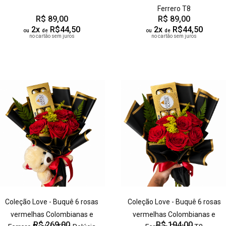
Ferrero T8
R$ 89,00
R$ 89,00
2x
R$44,50
2x
R$44,50
ou
de
ou
de
no cartão sem juros
no cartão sem juros
Coleção Love - Buquê 6 rosas
Coleção Love - Buquê 6 rosas
vermelhas Colombianas e
vermelhas Colombianas e
R$ 269,00
R$ 194,00