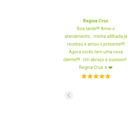
Silvete
Regina Cruz
a. Muito prático e eficiente
Boa tarde!!!! Amei o
e, escolhi o que precisava e
atendimento....minha afilhada já
ei quando vi que tinha as
recebeu e amou o presente!!!!
 de semi joias. Minha filha
Agora vocês tem uma nova
u o mimo. Muito grata pela
cliente!!!! Um abraço e sucesso!!
eficiência.
Regina Cruz 🌷❤️