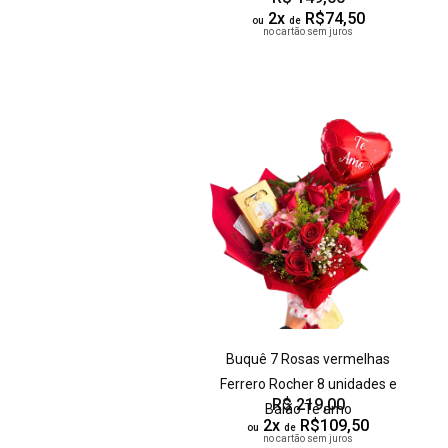
2x
R$74,50
ou
de
no cartão sem juros
Buquê 7 Rosas vermelhas
Ferrero Rocher 8 unidades e
R$ 219,00
Balão Te amo
2x
R$109,50
ou
de
no cartão sem juros